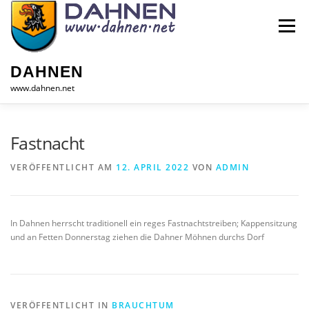
Zum
Inhalt
Menü
springen
DAHNEN
www.dahnen.net
HOME
GEMEINDE
INFOS
TOURISMUS
Fastnacht
VERÖFFENTLICHT AM
12. APRIL 2022
VON
ADMIN
GEWERBE
KONTAKT
In Dahnen herrscht traditionell ein reges Fastnachtstreiben; Kappensitzung
und an Fetten Donnerstag ziehen die Dahner Möhnen durchs Dorf
VERÖFFENTLICHT IN
BRAUCHTUM