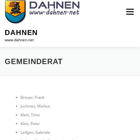
Zum
Inhalt
Menü
springen
DAHNEN
www.dahnen.net
HOME
GEMEINDE
INFOS
TOURISMUS
GEMEINDERAT
GEWERBE
KONTAKT
Breuer, Frank
Juchmes, Markus
Klein, Timo
Kleis, Peter
Leifgen, Gabriele