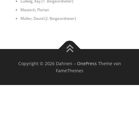
Ludwig, Kay (1. Beigeordneter)
Mautsch, Florian
Müller, David (2. Beigeordneter)
Copyright © 2026 Dahnen
–
OnePress
Theme von
FameThemes