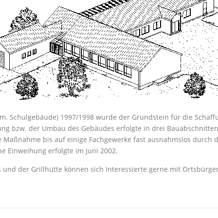
ehm. Schulgebäude) 1997/1998 wurde der Grundstein für die Schaf
g bzw. der Umbau des Gebäudes erfolgte in drei Bauabschnitten i
ie Maßnahme bis auf einige Fachgewerke fast ausnahmslos durch di
he Einweihung erfolgte im Juni 2002.
d der Grillhütte können sich Interessierte gerne mit Ortsbürgerme