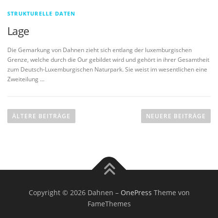
STRUKTURELLE DATEN
Lage
Die Gemarkung von Dahnen zieht sich entlang der luxemburgischen
Grenze, welche durch die Our gebildet wird und gehört in ihrer Gesamtheit
zum Deutsch-Luxemburgischen Naturpark. Sie weist im wesentlichen eine
Zweiteilung …
B
e
ÄLTERE BEITRÄGE
NEUERE BEITRÄGE
i
t
r
a
g
s
Copyright © 2026 Dahnen
–
OnePress
Theme von
n
FameThemes
a