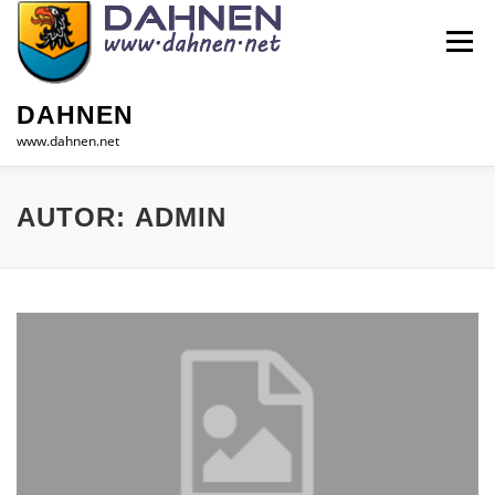
Zum
Inhalt
Menü
springen
DAHNEN
www.dahnen.net
HOME
GEMEINDE
INFOS
TOURISMUS
AUTOR:
ADMIN
GEWERBE
KONTAKT