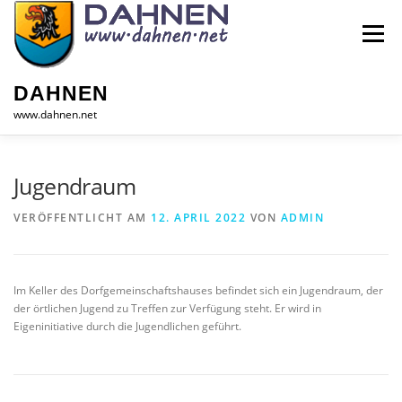
Zum
Inhalt
Menü
springen
DAHNEN
www.dahnen.net
HOME
GEMEINDE
INFOS
TOURISMUS
Jugendraum
VERÖFFENTLICHT AM
12. APRIL 2022
VON
ADMIN
GEWERBE
KONTAKT
Im Keller des Dorfgemeinschaftshauses befindet sich ein Jugendraum, der
der örtlichen Jugend zu Treffen zur Verfügung steht. Er wird in
Eigeninitiative durch die Jugendlichen geführt.